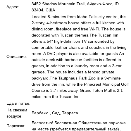
3452 Shadow Mountain Trail, Айдахо-Фолс, ID
Адрес:
83404, США
Located 8-minutes from Idaho Falls city centre, this
2-story, 4-bedroom house offers a full kitchen with
dining room, fireplace and free Wi-Fi. The house is
decorated with Tuscan themes.The Tuscan Inn
offers a 54” high-definition TV surrounded by
comfortable leather chairs and couches in the living
room. A DVD player is also available for guests.An
Описание:
outside deck with barbecue facilities is offered to
guests, in addition to a laundry room and a 2-car
garage. The house includes a fenced private
backyard.The Tautphaus Park Zoo is a 9-minute
drive from the inn, while the Pinecrest Municipal Golf
Course is 3.7 miles away. Grand Teton Mall is 2.1
miles from the Tuscan Inn.
Еда и питье:
На свежем
Барбекю , Сад, Терраса
воздухе:
Бесплатно! Бесплатная Общественная парковка
Парковка:
на месте (требуется предварительный заказ) .